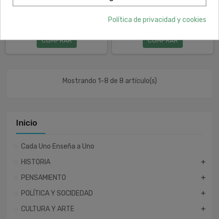
- Jeff Pearlman
Política de privacidad y cookies
22,00 €
25,00 €
COMPRAR
COMPRAR
Mostrando 1-8 de 8 artículo(s)
Inicio
Cada Uno Enseña a Uno
HISTORIA
add
PENSAMIENTO
add
POLÍTICA Y SOCIDEDAD
add
CULTURA Y ARTE
add