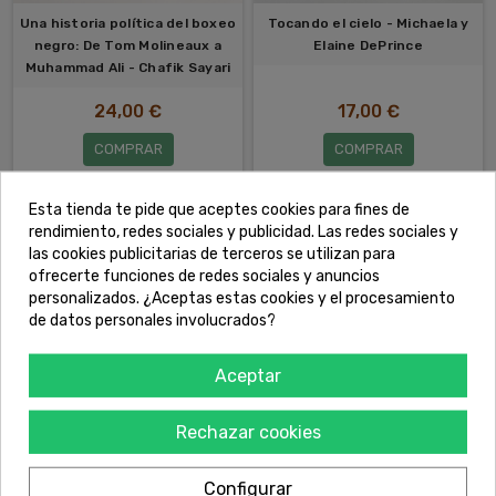
Una historia política del boxeo
Tocando el cielo - Michaela y
negro: De Tom Molineaux a
Elaine DePrince
Muhammad Ali - Chafik Sayari
24,00 €
17,00 €
COMPRAR
COMPRAR
Esta tienda te pide que aceptes cookies para fines de
rendimiento, redes sociales y publicidad. Las redes sociales y
las cookies publicitarias de terceros se utilizan para
ofrecerte funciones de redes sociales y anuncios
personalizados. ¿Aceptas estas cookies y el procesamiento
de datos personales involucrados?
Aceptar
Rechazar cookies
Indomable. Más cuadernos de
Showtime. Magic, Kareem,
futbol africano - EDJOGO
Riley y la dinastía de los
OWONO ALBE
Ángeles Lakers en los años 80
Configurar