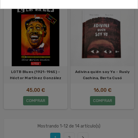
LGTB Blues (1921–1965) –
Adivina quién soy Yo - Rusly
Héctor Martínez González
Cachina, Berta Cusó
45,00 €
16,00 €
COMPRAR
COMPRAR
Mostrando 1-12 de 14 artículo(s)
navigate_next