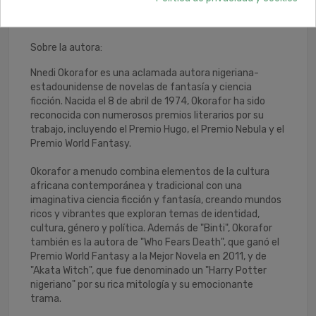
celebrar la diversidad, el diálogo y la superación de las
barreras.
Sobre la autora:
Nnedi Okorafor es una aclamada autora nigeriana-
estadounidense de novelas de fantasía y ciencia
ficción. Nacida el 8 de abril de 1974, Okorafor ha sido
reconocida con numerosos premios literarios por su
trabajo, incluyendo el Premio Hugo, el Premio Nebula y el
Premio World Fantasy.
Okorafor a menudo combina elementos de la cultura
africana contemporánea y tradicional con una
imaginativa ciencia ficción y fantasía, creando mundos
ricos y vibrantes que exploran temas de identidad,
cultura, género y política. Además de "Binti", Okorafor
también es la autora de "Who Fears Death", que ganó el
Premio World Fantasy a la Mejor Novela en 2011, y de
"Akata Witch", que fue denominado un "Harry Potter
nigeriano" por su rica mitología y su emocionante
trama.