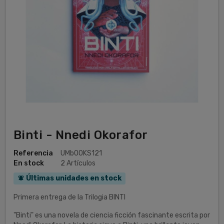
Binti - Nnedi Okorafor
Referencia
UMbOOKS121
En stock
2 Artículos
Últimas unidades en stock
notifications_active
Primera entrega de la Trilogia BINTI
"Binti" es una novela de ciencia ficción fascinante escrita por