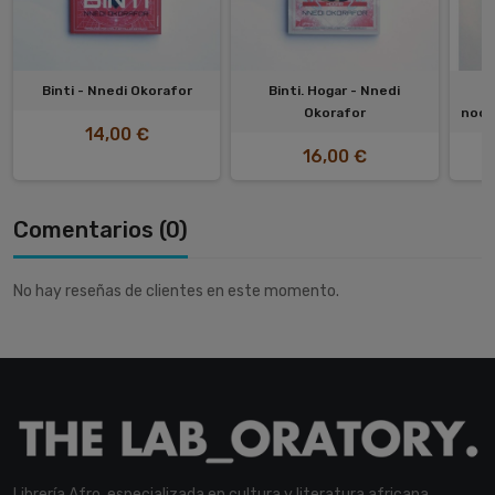
Binti - Nnedi Okorafor
Binti. Hogar - Nnedi
B
Okorafor
noct
14,00 €
16,00 €
Comentarios (0)
No hay reseñas de clientes en este momento.
Librería Afro, especializada en cultura y literatura africana.