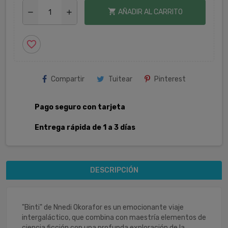
shopping_cart
AÑADIR AL CARRITO
remove
add
favorite_border
Compartir
Tuitear
Pinterest
Pago seguro con tarjeta
Entrega rápida de 1 a 3 días
DESCRIPCIÓN
"Binti" de Nnedi Okorafor es un emocionante viaje
intergaláctico, que combina con maestría elementos de
ciencia ficción con una profunda exploración de la