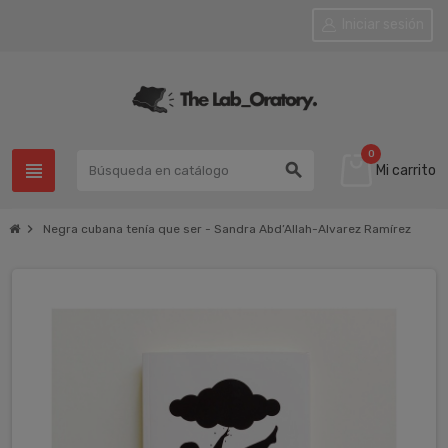
Iniciar sesión
0
view_headline
search
Mi carrito
chevron_right
Negra cubana tenía que ser - Sandra Abd’Allah-Alvarez Ramírez