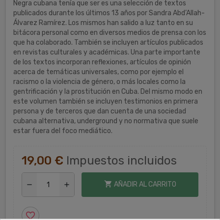
Negra cubana tenía que ser es una selección de textos
publicados durante los últimos 13 años por Sandra Abd’Allah-
Álvarez Ramírez. Los mismos han salido a luz tanto en su
bitácora personal como en diversos medios de prensa con los
que ha colaborado. También se incluyen artículos publicados
en revistas culturales y académicas. Una parte importante
de los textos incorporan reflexiones, artículos de opinión
acerca de temáticas universales, como por ejemplo el
racismo o la violencia de género, o más locales como la
gentrificación y la prostitución en Cuba. Del mismo modo en
este volumen también se incluyen testimonios en primera
persona y de terceros que dan cuenta de una sociedad
cubana alternativa, underground y no normativa que suele
estar fuera del foco mediático.
19,00 €
Impuestos incluidos
shopping_cart
AÑADIR AL CARRITO
remove
add
favorite_border