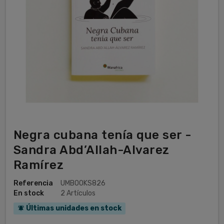
Negra cubana tenía que ser -
Sandra Abd’Allah-Alvarez
Ramírez
Referencia
UMBOOKS826
En stock
2 Artículos
Últimas unidades en stock
notifications_active