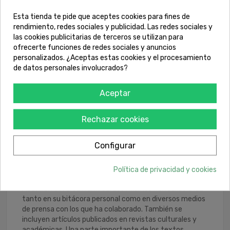
Esta tienda te pide que aceptes cookies para fines de
rendimiento, redes sociales y publicidad. Las redes sociales y
Compartir
Tuitear
Pinterest
las cookies publicitarias de terceros se utilizan para
ofrecerte funciones de redes sociales y anuncios
personalizados. ¿Aceptas estas cookies y el procesamiento
Pago seguro con tarjeta
de datos personales involucrados?
Entrega rápida de 1 a 3 días
Aceptar
Rechazar cookies
DESCRIPCIÓN
Configurar
Negra cubana tenía que ser es una selección de textos
Política de privacidad y cookies
publicados durante los últimos 13 años por Sandra
Abd’Allah-Álvarez Ramírez. Los mismos han salido a luz
tanto en su bitácora personal como en diversos medios
de prensa con los que ha colaborado. También se
incluyen artículos publicados en revistas culturales y
académicas. Una parte importante de los textos