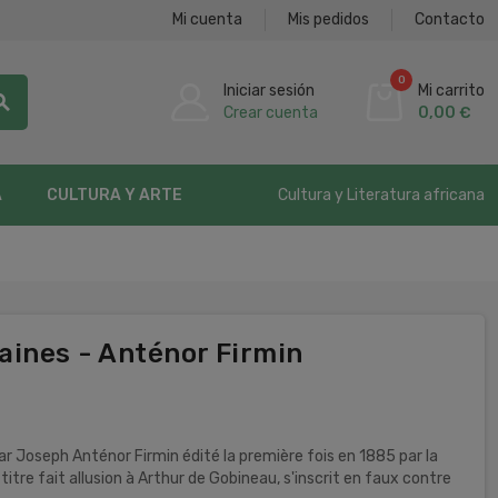
Mi cuenta
Mis pedidos
Contacto
0
Iniciar sesión
Mi carrito
rch
Crear cuenta
0,00 €
Cultura y Literatura africana
A
CULTURA Y ARTE
aines - Anténor Firmin
par Joseph Anténor Firmin édité la première fois en 1885 par la
 le titre fait allusion à Arthur de Gobineau, s'inscrit en faux contre