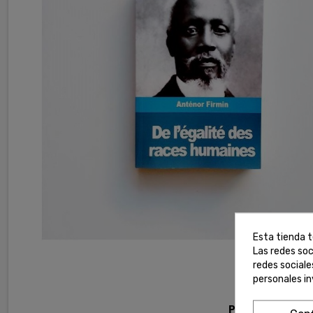
Esta tienda t
Las redes soc
redes social
personales i
Pago seguro con