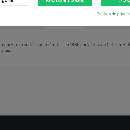
igurar
Rechazar cookies
Acep
Política de privac
DESCRIPCIÓN
or Firmin édité la première fois en 1885 par la Librairie Cotillon, F. Pic
 races.