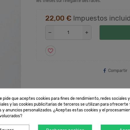
les thèses sur l'inégalité des races.
22,00 €
Impuestos inclui
remove
add
favorite_border
Compartir
e pide que aceptes cookies para fines de rendimiento, redes sociales y
zoom_out_map
iales y las cookies publicitarias de terceros se utilizan para ofrecerte
es y anuncios personalizados. ¿Aceptas estas cookies y el procesamie
nvolucrados?
 tarjeta
Entrega rá