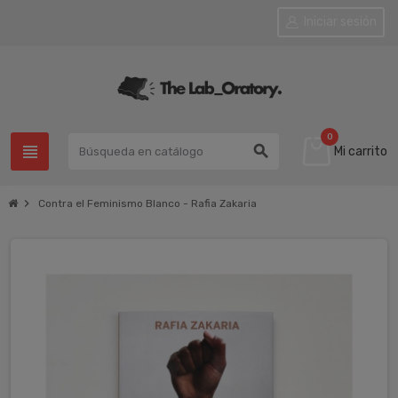
Iniciar sesión
0
view_headline
search
Mi carrito
chevron_right
Contra el Feminismo Blanco - Rafia Zakaria