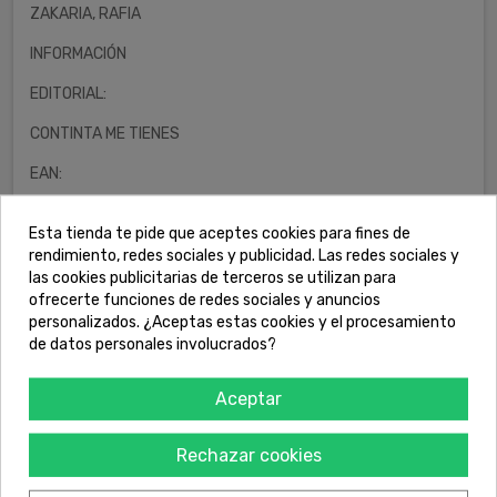
ZAKARIA, RAFIA
INFORMACIÓN
EDITORIAL:
CONTINTA ME TIENES
EAN:
9788419323071
Esta tienda te pide que aceptes cookies para fines de
COLECCIÓN:
rendimiento, redes sociales y publicidad. Las redes sociales y
las cookies publicitarias de terceros se utilizan para
LA PASION DE MARY READ
ofrecerte funciones de redes sociales y anuncios
personalizados. ¿Aceptas estas cookies y el procesamiento
de datos personales involucrados?
23,00 €
Impuestos incluidos
Aceptar
shopping_cart
AÑADIR AL CARRITO
remove
add
Rechazar cookies
favorite_border