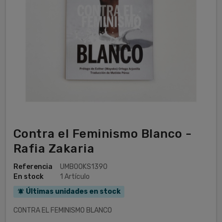
Contra el Feminismo Blanco -
Rafia Zakaria
Referencia
UMBOOKS1390
En stock
1 Artículo
Últimas unidades en stock
notifications_active
CONTRA EL FEMINISMO BLANCO