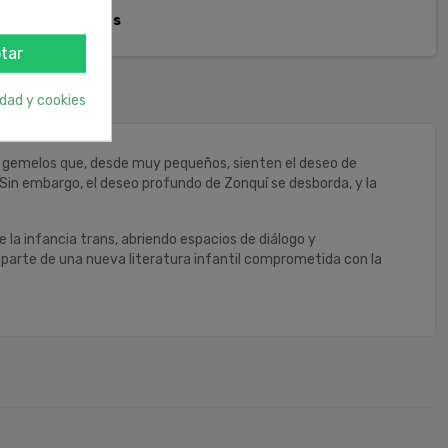
pida de 1 a 3 días
tar
idad y cookies
s gemelos que, desde muy pequeños, sienten el deseo de
Sin embargo, el deseo profundo de Zonquí se desborda, y la
la infancia trans, abriendo espacios de diálogo y
parte de una nueva literatura infantil comprometida con la