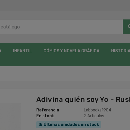
sea
A
INFANTIL
CÓMICS Y NOVELA GRÁFICA
HISTORI
Adivina quién soy Yo - Rus
Referencia
Labbooks1904
En stock
2 Artículos
Últimas unidades en stock
notifications_active