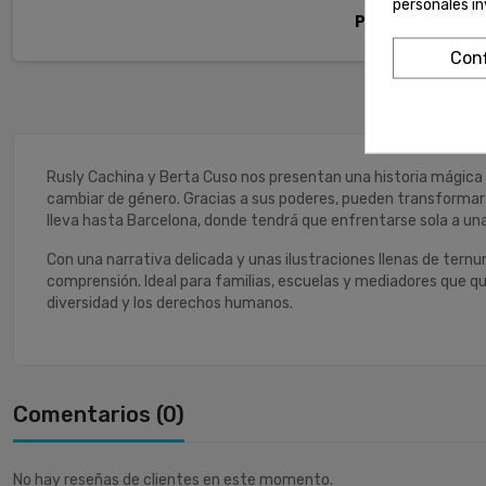
personales i
Pago seguro con
Conf
Rusly Cachina y Berta Cuso nos presentan una historia mágica
cambiar de género. Gracias a sus poderes, pueden transformars
lleva hasta Barcelona, donde tendrá que enfrentarse sola a una
Con una narrativa delicada y unas ilustraciones llenas de ternu
comprensión. Ideal para familias, escuelas y mediadores que q
diversidad y los derechos humanos.
Comentarios (0)
No hay reseñas de clientes en este momento.