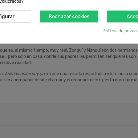
nvolucrados?
 tarjeta
Entrega rá
igurar
Rechazar cookies
Acep
Política de privac
DESCRIPCIÓN
 que es, al mismo tiempo, muy real. Zonquí y Manquí son dos hermano
e… pero solo en casa, donde sus padres les permiten ser quienes son. 
 nueva realidad.
ra,
Adivina quién soy yo
ofrece una mirada respetuosa y luminosa sobre 
uieran acompañar desde el amor y el reconocimiento, esta obra forma 