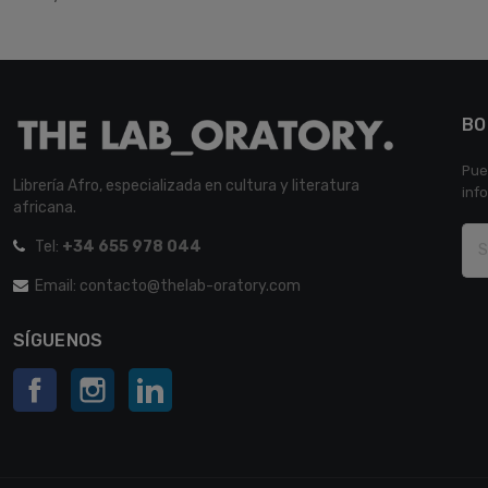
BO
Pue
Librería Afro, especializada en cultura y literatura
inf
africana.
Tel:
+34 655 978 044
Email: contacto@thelab-oratory.com
SÍGUENOS
Facebook
Instagram
LinkedIn