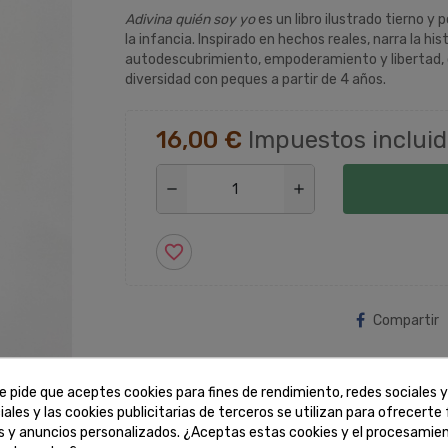
Adivina quién soy yo
es un libro ilustrado tierno y
la infancia. Inspirado en hechos reales, narra la 
autodescubrimiento, empoderamiento y libertad, c
diversidad con peques a partir de 4 años.
16,00 €
Impuestos inclui
remove
add
favorite_border
Compartir
zoom_out_map
e pide que aceptes cookies para fines de rendimiento, redes sociales y
iales y las cookies publicitarias de terceros se utilizan para ofrecerte
es y anuncios personalizados. ¿Aceptas estas cookies y el procesamie